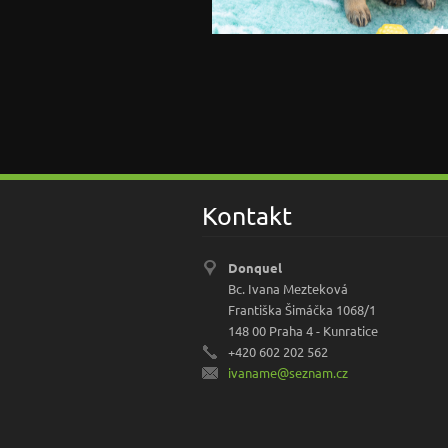
Kontakt
Donquel
Bc. Ivana Mezteková
Františka Šimáčka 1068/1
148 00 Praha 4 - Kunratice
+420 602 202 562
ivaname@
seznam.c
z