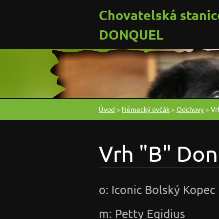
Chovatelská stanic
DONQUEL
Úvod
>
Německý ovčák
>
Odchovy
>
Vr
Vrh "B" Do
o: Iconic Bolský Kopec
m: Petty Eqidius