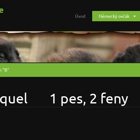
e
Úvod
Německý ovčák
h "B"
nquel 1 pes, 2 feny