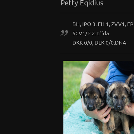
Petty Eqidius
BH, IPO 3, FH 1, ZVV1, FP
5CV1/P 2. třída
DKK 0/0, DLK 0/0,DNA