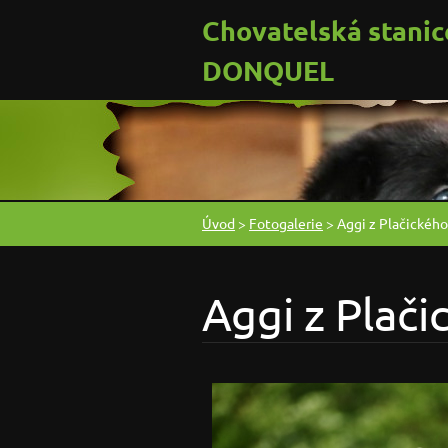
Chovatelská stanic
DONQUEL
Úvod
>
Fotogalerie
>
Aggi z Plačického
Aggi z Plač