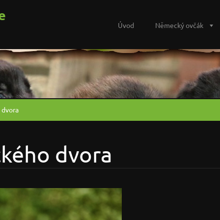
e
Úvod
Německý ovčák
 dvora
ického dvora